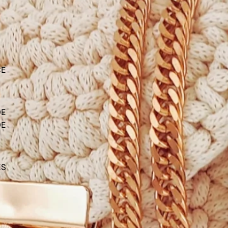
CE
DE
DE
ES