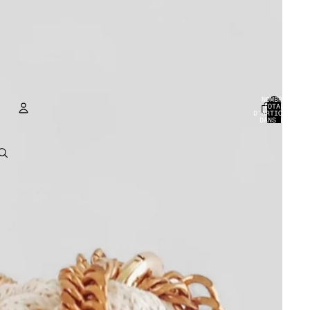
NOMBRE
TOTAL
D’ARTICLES
DANS LE
PANIER: 0
COMPTE
AUTRES OPTIONS DE CONNEXION
COMMANDES
PROFIL