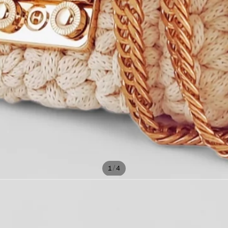
/
1
4