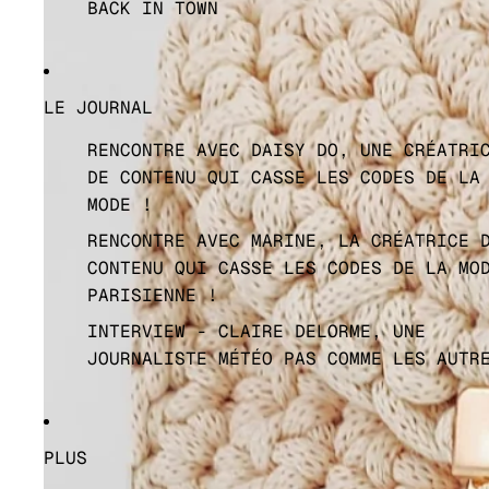
BACK IN TOWN
LE JOURNAL
RENCONTRE AVEC DAISY DO, UNE CRÉATRI
DE CONTENU QUI CASSE LES CODES DE LA
MODE !
RENCONTRE AVEC MARINE, LA CRÉATRICE 
CONTENU QUI CASSE LES CODES DE LA MO
PARISIENNE !
INTERVIEW - CLAIRE DELORME, UNE
JOURNALISTE MÉTÉO PAS COMME LES AUTR
PLUS