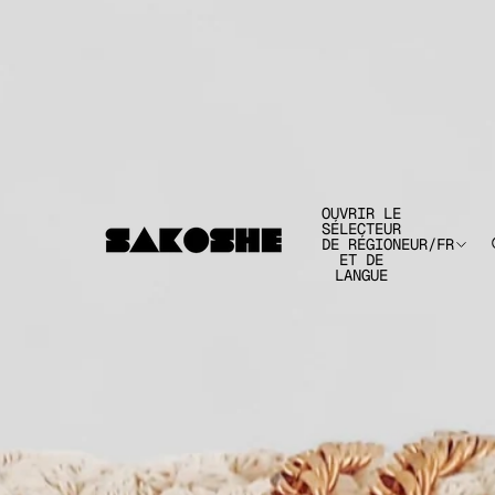
OUVRIR LE
SÉLECTEUR
DE RÉGION
EUR
/
FR
ET DE
LANGUE